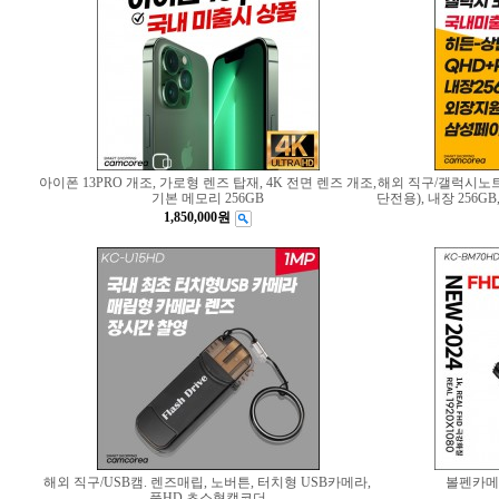
아이폰 13PRO 개조, 가로형 렌즈 탑재, 4K 전면 렌즈 개조,
해외 직구/갤럭시노트 8
기본 메모리 256GB
단전용), 내장 256G
1,850,000원
해외 직구/USB캠. 렌즈매립, 노버튼, 터치형 USB카메라,
볼펜카메
풀HD 초소형캠코더